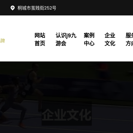
桐城市茧贱街252号
网站
认识j9九
案例
企业
服
首页
游会
中心
文化
方