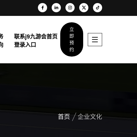
立
务
联系j9九游会首页
即
预
向
登录入口
约
首页
企业文化