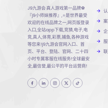
J9九游会·真人游戏第一品牌⚽️
认
『j9小师妹推荐』,⭐️是世界最受
案
欢迎的在线品牌之一,网页版登录
入口,全站app下载,竞猜,电子,电
企
竞,真人,体育,彩票,捕鱼,各种游戏
服
等您来!j9九游会官网入口、首
页、平台、登陆、官网、二十四
联
小时专属客服在线服务!全球最安
全,最信誉,最公平的平台运营商!