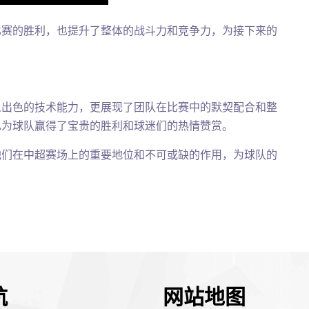
比赛的胜利，也提升了整体的战斗力和竞争力，为接下来的
人出色的技术能力，更展现了团队在比赛中的默契配合和整
也为球队赢得了宝贵的胜利和球迷们的热情赞赏。
他们在中超赛场上的重要地位和不可或缺的作用，为球队的
航
网站地图