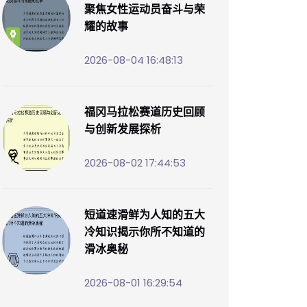
聚焦女性运动员奋斗与荣
耀的故事
2026-08-04 16:48:13
福冈马拉松赛道历史回顾
与创新发展探析
2026-08-02 17:44:53
短道速滑鲜为人知的五大
冷知识揭示你所不知道的
滑冰奥秘
2026-08-01 16:29:54