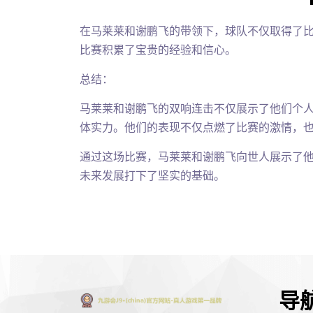
在马莱莱和谢鹏飞的带领下，球队不仅取得了
比赛积累了宝贵的经验和信心。
总结：
马莱莱和谢鹏飞的双响连击不仅展示了他们个
体实力。他们的表现不仅点燃了比赛的激情，
通过这场比赛，马莱莱和谢鹏飞向世人展示了
未来发展打下了坚实的基础。
导