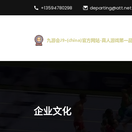
+13594780298
departing@att.net
企业文化