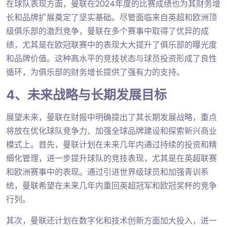
在球队表现方面，曼联在2024年度的比赛成绩也为其财务增
长和品牌扩展奠定了坚实基础。尽管面临来自英超和欧洲顶
级俱乐部的激烈竞争，曼联在多个赛事中取得了优异的成
绩，尤其是在欧冠联赛中的表现大大提升了俱乐部的曝光度
和品牌价值。这种高水平的竞技状态与球员投资形成了良性
循环，为俱乐部的财务增长提供了强有力的支持。
4、未来战略与长期发展目标
展望未来，曼联在财报中明确提出了其长期发展战略，重点
将放在优化球队竞争力、加强全球品牌建设和探索新兴商业
模式上。首先，曼联计划在未来几年内通过持续的投资和精
细化管理，进一步提升球队的竞技表现，尤其是在英超联赛
和欧洲赛事中的表现。通过引进世界级球员和加强青训系
统，曼联希望在未来几年内重回英超冠军和欧冠奖杯的竞争
行列。
其次，曼联还计划在数字化和技术创新方面加大投入，进一