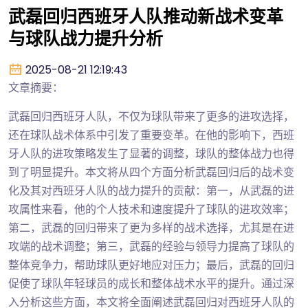
武磊回归西班牙人队推动新战术变革
与球队战力提升分析
2025-08-21 12:19:43
文章摘要：
武磊回归西班牙人队，不仅为球队带来了更多的进攻选择，
还在球队战术体系中引发了重要变革。在他的影响下，西班
牙人队的进攻策略发生了显著的调整，球队的整体战力也得
到了明显提升。本文将从四个方面分析武磊回归后的战术变
化及其对西班牙人队的战力提升的贡献：第一，从武磊的进
攻属性来看，他的个人技术和速度提升了球队的进攻效率；
第二，武磊的回归带来了更为多样的战术选择，尤其是在进
攻端的战术调整；第三，武磊的经验与领导力提高了球队的
整体竞争力，帮助球队更好地应对压力；最后，武磊的回归
促使了球队年轻球员的成长和整体战术水平的提升。通过深
入分析这些方面，本文将全面阐述武磊回归对西班牙人队的