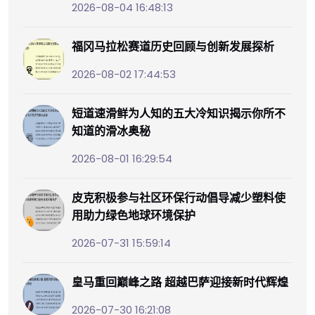
2026-08-04 16:48:13
福冈马拉松赛道历史回顾与创新发展探析
2026-08-02 17:44:53
短道速滑鲜为人知的五大冷知识揭示你所不
知道的滑冰奥秘
2026-08-01 16:29:54
皮克积极参与社区环保行动倡导减少塑料使
用助力绿色地球环境保护
2026-07-31 15:59:14
皇马重回巅峰之路 超越巴萨迎接新时代辉煌
2026-07-30 16:21:08