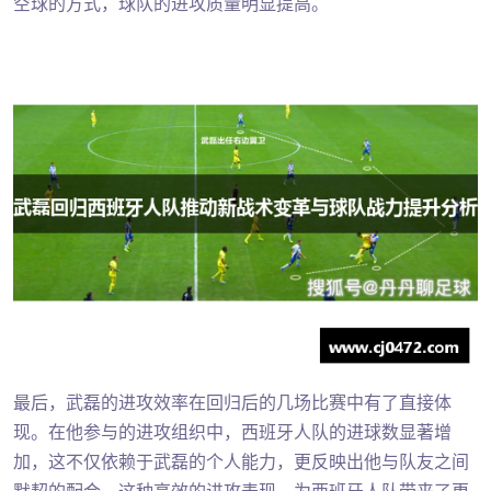
空球的方式，球队的进攻质量明显提高。
最后，武磊的进攻效率在回归后的几场比赛中有了直接体
现。在他参与的进攻组织中，西班牙人队的进球数显著增
加，这不仅依赖于武磊的个人能力，更反映出他与队友之间