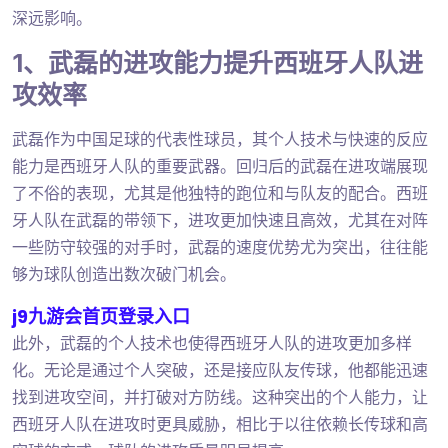
深远影响。
1、武磊的进攻能力提升西班牙人队进
攻效率
武磊作为中国足球的代表性球员，其个人技术与快速的反应
能力是西班牙人队的重要武器。回归后的武磊在进攻端展现
了不俗的表现，尤其是他独特的跑位和与队友的配合。西班
牙人队在武磊的带领下，进攻更加快速且高效，尤其在对阵
一些防守较强的对手时，武磊的速度优势尤为突出，往往能
够为球队创造出数次破门机会。
j9九游会首页登录入口
此外，武磊的个人技术也使得西班牙人队的进攻更加多样
化。无论是通过个人突破，还是接应队友传球，他都能迅速
找到进攻空间，并打破对方防线。这种突出的个人能力，让
西班牙人队在进攻时更具威胁，相比于以往依赖长传球和高