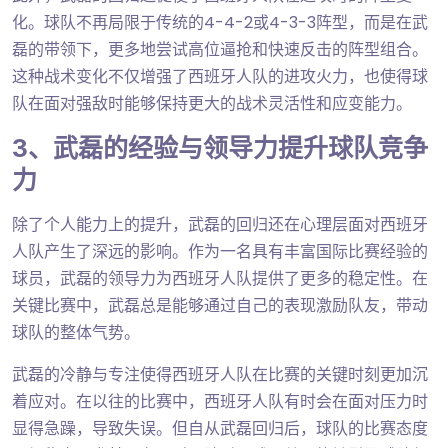
化。球队不再局限于传统的4-4-2或4-3-3阵型，而是在武
磊的带领下，更多地尝试高位逼抢和快速反击的阵型组合。
这种战术变化不仅增强了西班牙人队的进攻火力，也使得球
队在面对强敌时能够保持更大的战术灵活性和应变能力。
3、武磊的经验与领导力提升球队竞争
力
除了个人能力上的提升，武磊的回归还在心理层面对西班牙
人队产生了深远的影响。作为一名具有丰富国际比赛经验的
球员，武磊的领导力为西班牙人队提供了更多的稳定性。在
关键比赛中，武磊总是能够通过自己的表现激励队友，带动
球队的整体气势。
武磊的冷静与专注使得西班牙人队在比赛的关键时刻更加沉
着应对。在以往的比赛中，西班牙人队有时会在面对压力时
显得急躁，导致失误。但自从武磊回归后，球队的比赛态度