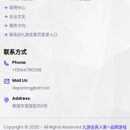
案例中心
企业文化
服务方向
联系j9九游会首页登录入口
联系方式
Phone:
+13594780298
Mail Us:
departing@att.net
Address:
桐城市茧贱街252号
Copyright © 2026 - All Rights Reserved
九游会真人第—品牌游戏