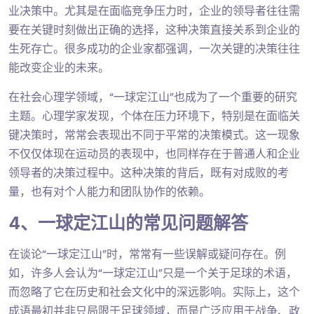
业决策中。尤其是在面临竞争压力时，企业的领导者往往需
要在关键时刻做出正确的选择，这种决策直接关系到企业的
生死存亡。很多成功的企业家都强调，一次关键的决策往往
能改变企业的未来。
在社会心理学领域，“一球定江山”也成为了一个重要的研究
主题。心理学家发现，个体在压力环境下，特别是在面临关
键决策时，常常会表现出不同于平常的决策模式。这一现象
不仅仅体现在运动员的表现中，也同样存在于普通人和企业
领导者的决策过程中。这种决策的背后，既有对成败的考
量，也有对个人能力和团队协作的依赖。
4、一球定江山的常见问题解答
在谈论“一球定江山”时，常常有一些误解或疑问存在。例
如，许多人会认为“一球定江山”只是一个关于足球的术语，
而忽略了它在历史和社会文化中的深远影响。实际上，这个
成语最初并非只局限于足球领域，而是广泛应用于战争、政