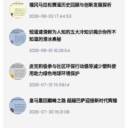
福冈马拉松赛道历史回顾与创新发展探析
2026-08-02 17:44:53
短道速滑鲜为人知的五大冷知识揭示你所不
知道的滑冰奥秘
2026-08-01 16:29:54
皮克积极参与社区环保行动倡导减少塑料使
用助力绿色地球环境保护
2026-07-31 15:59:14
皇马重回巅峰之路 超越巴萨迎接新时代辉煌
2026-07-30 16:21:08