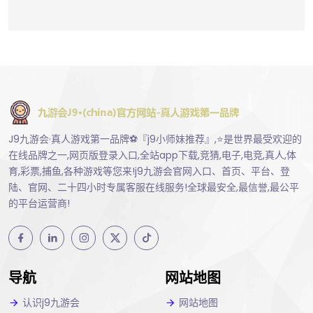
J9九游会·真人游戏第一品牌⚽️『j9小师妹推荐』,⭐️是世界最受欢迎的
在线品牌之一,网页版登录入口,全站app下载,竞猜,电子,电竞,真人,体
育,彩票,捕鱼,各种游戏等您来!j9九游会官网入口、首页、平台、登
陆、官网、二十四小时专属客服在线服务!全球最安全,最信誉,最公平
的平台运营商!
导航
网站地图
认识j9九游会
网站地图