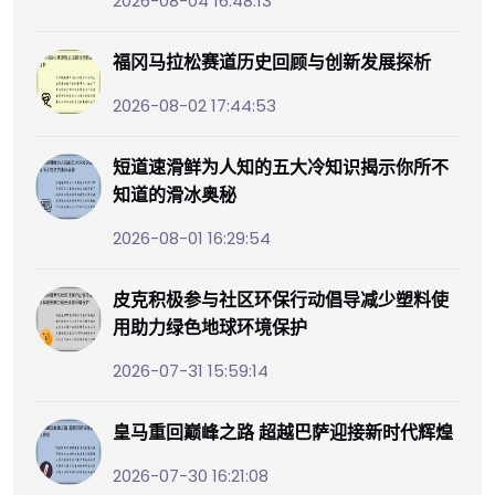
2026-08-04 16:48:13
福冈马拉松赛道历史回顾与创新发展探析
2026-08-02 17:44:53
短道速滑鲜为人知的五大冷知识揭示你所不
知道的滑冰奥秘
2026-08-01 16:29:54
皮克积极参与社区环保行动倡导减少塑料使
用助力绿色地球环境保护
2026-07-31 15:59:14
皇马重回巅峰之路 超越巴萨迎接新时代辉煌
2026-07-30 16:21:08