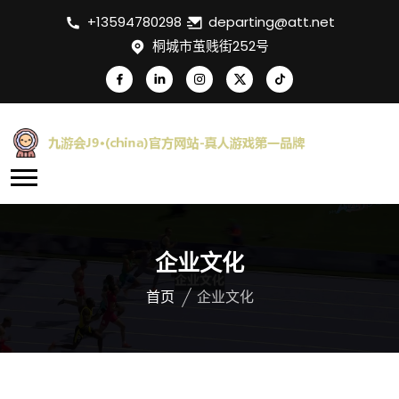
+13594780298
departing@att.net
桐城市茧贱街252号
企业文化
首页
企业文化