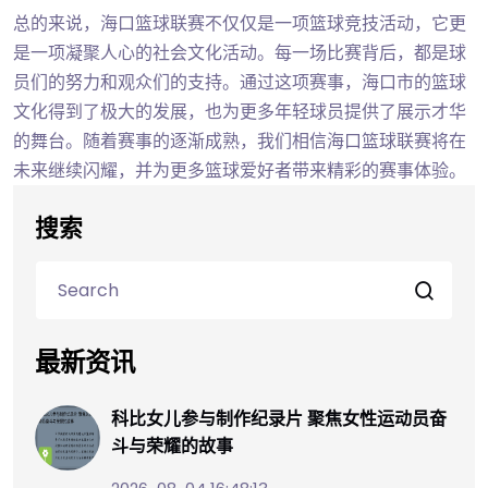
总的来说，海口篮球联赛不仅仅是一项篮球竞技活动，它更
是一项凝聚人心的社会文化活动。每一场比赛背后，都是球
员们的努力和观众们的支持。通过这项赛事，海口市的篮球
文化得到了极大的发展，也为更多年轻球员提供了展示才华
的舞台。随着赛事的逐渐成熟，我们相信海口篮球联赛将在
未来继续闪耀，并为更多篮球爱好者带来精彩的赛事体验。
搜索
最新资讯
科比女儿参与制作纪录片 聚焦女性运动员奋
斗与荣耀的故事