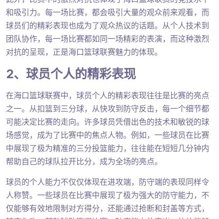
和吸引力。每一场比赛，都会吸引大量的观众前来观看，而
球员们的精彩表现也成为了观众热议的话题。从个人技术到
团队协作，每一场比赛都如同一场精彩的表演，而这种激烈
对抗的呈现，正是海口篮球联赛魅力的体现。
2、球员个人的精彩表现
在海口篮球联赛中，球员个人的精彩表现往往是比赛的亮点
之一。从扣篮到三分球，从快攻到防守反击，每一个细节都
可能决定比赛的走向。许多球员凭借出色的技术和敏锐的球
场感觉，成为了比赛中的焦点人物。例如，一些球员在比赛
中展现了极为精准的三分投篮能力，往往能在短短几分钟内
帮助自己的球队拉开比分，成为全场的亮点。
球员的个人能力不仅仅体现在进攻端，防守端的表现同样令
人称赞。一些球员在比赛中展现了极为强大的防守能力，不
仅能够有效地限制对方得分，还能通过抢断和封盖等方式，