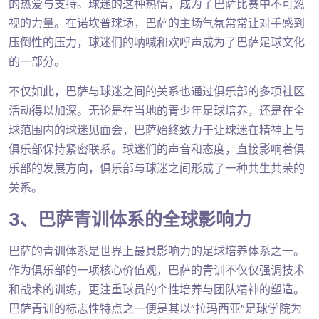
的热爱与支持。球迷的这种热情，成为了巴萨比赛中不可忽
视的力量。在诺坎普球场，巴萨的主场气氛常常让对手感到
压倒性的压力，球迷们的呐喊和欢呼声成为了巴萨足球文化
的一部分。
不仅如此，巴萨与球迷之间的关系也通过俱乐部的多项社区
活动得以加深。无论是在当地的青少年足球培养，还是在全
球范围内的球迷见面会，巴萨始终致力于让球迷在精神上与
俱乐部保持紧密联系。球迷们的声音和态度，直接影响着俱
乐部的发展方向，俱乐部与球迷之间形成了一种共生共荣的
关系。
3、巴萨青训体系的全球影响力
巴萨的青训体系是世界上最具影响力的足球培养体系之一。
作为俱乐部的一项核心价值观，巴萨的青训不仅仅强调技术
和战术的训练，更注重球员的个性培养与团队精神的塑造。
巴萨青训的标志性特点之一便是其以“拉玛西亚”足球学院为