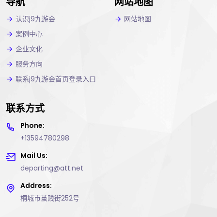
导航
网站地图
认识j9九游会
网站地图
案例中心
企业文化
服务方向
联系j9九游会首页登录入口
联系方式
Phone:
+13594780298
Mail Us:
departing@att.net
Address:
桐城市茧贱街252号