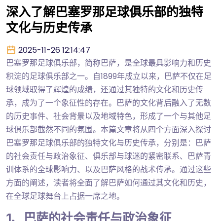
深入了解巴塞罗那足球俱乐部的独特
文化与历史传承
2025-11-26 12:14:47
巴塞罗那足球俱乐部，简称巴萨，是全球最具影响力和历史
积淀的足球俱乐部之一。自1899年成立以来，巴萨不仅在足
球领域取得了辉煌的成绩，还通过其独特的文化和历史传
承，成为了一个象征性的存在。巴萨的文化背后融入了无数
的历史事件、社会背景以及地域特色，形成了一个与其他足
球俱乐部截然不同的氛围。本篇文章将从四个方面深入探讨
巴塞罗那足球俱乐部的独特文化与历史传承，分别是：巴萨
的社会责任与政治象征、俱乐部与球迷的紧密联系、巴萨青
训体系的全球影响力、以及巴萨风格的战术传承。通过这些
方面的阐述，读者将全面了解巴萨如何通过其文化和历史，
在全球足球舞台上占据一席之地。
1、巴萨的社会责任与政治象征