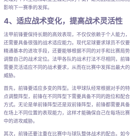
影响下一赛季的发挥。
4、适应战术变化，提高战术灵活性
法甲前锋要保持长期的高效表现，不仅仅依赖于个人能力，
还需要具备很强的战术适应能力。现代足球要求球员不仅要
精通基本的进攻手段，还要能够根据不同的对手和比赛局势
调整自己的战术定位。法甲各队的战术打法不尽相同，前锋
需要灵活适应不同的战术要求，从而在比赛中发挥出最大的
威胁。
首先，前锋要适应多变的阵型。法甲球队经常根据对手的特
点调整阵型，前锋在不同阵型下需要具备不同的跑位和配合
方式。无论是单前锋阵型还是双前锋阵型，前锋都需要具备
在场上不同位置的表现能力，这样才能确保自己在每场比赛
中的进攻威胁。
其次，前锋还要注重在比赛中与球队整体战术的配合。如今