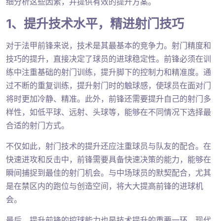
细分析这些因素，并提供有效的提升方案。
1、提升技术水平，精进射门技巧
对于法甲前锋来说，技术是其最基本的竞争力。射门精度和
技巧的提升，直接决定了球员的进球稳定性。前锋必须在训
练中注重基础的射门训练，提升脚下的控制力和精准度。通
过不断的重复训练，提升射门时的触球感，使球员在面对门
将时更加冷静、精准。此外，前锋还需要提升自己的射门多
样性，如低平球、远射、头球等，能够在不同情况下选择最
合适的射门方式。
不仅如此，射门技术的提升还应注重球员与队友的配合。在
快速进攻和反击中，前锋需要具备快速决策的能力，能够在
瞬间捕捉到最佳的射门机会。与中场球员的默契配合，尤其
是在禁区内的跑位与创造空间，将大大提高前锋的进球机
会。
最后，提升前锋的控球能力也是技术提升的重要一环。现代