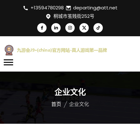
+13594780298
departing@att.net
桐城市茧贱街252号
企业文化
首页
企业文化