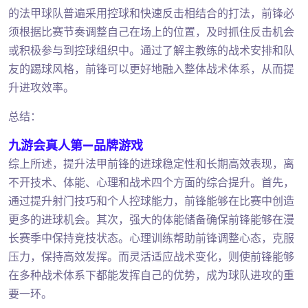
的法甲球队普遍采用控球和快速反击相结合的打法，前锋必
须根据比赛节奏调整自己在场上的位置，及时抓住反击机会
或积极参与到控球组织中。通过了解主教练的战术安排和队
友的踢球风格，前锋可以更好地融入整体战术体系，从而提
升进攻效率。
总结：
九游会真人第—品牌游戏
综上所述，提升法甲前锋的进球稳定性和长期高效表现，离
不开技术、体能、心理和战术四个方面的综合提升。首先，
通过提升射门技巧和个人控球能力，前锋能够在比赛中创造
更多的进球机会。其次，强大的体能储备确保前锋能够在漫
长赛季中保持竞技状态。心理训练帮助前锋调整心态，克服
压力，保持高效发挥。而灵活适应战术变化，则使前锋能够
在多种战术体系下都能发挥自己的优势，成为球队进攻的重
要一环。