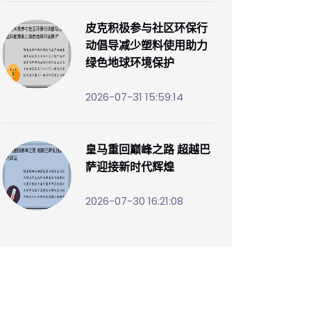
皮克积极参与社区环保行
动倡导减少塑料使用助力
绿色地球环境保护
2026-07-31 15:59:14
皇马重回巅峰之路 超越巴
萨迎接新时代辉煌
2026-07-30 16:21:08