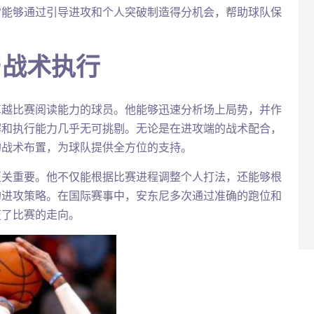
常能够通过引导进攻和个人突破制造得分机会，帮助球队保
与战术执行
卓越比赛阅读能力的球员。他能够迅速分析场上局势，并作
解和执行能力几乎无可挑剔。无论是在进攻端的战术配合，
的战术布置，为球队提供全方位的支持。
至关重要。他不仅能根据比赛进程调整个人打法，还能够根
的进攻策略。在国际赛事中，安东尼多次通过准确的跑位和
变了比赛的走向。