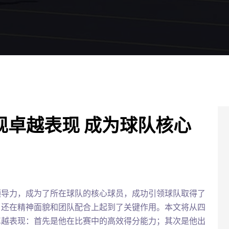
现卓越表现 成为球队核心
领导力，成为了所在球队的核心球员，成功引领球队取得了
，还在精神面貌和团队配合上起到了关键作用。本文将从四
卓越表现：首先是他在比赛中的高效得分能力；其次是他出