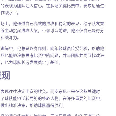
身的表现为团队注入信心。在多场关键比赛中，安东尼通过
体作战水平。
在场上，他通过自己高效的进攻和稳定的表现，给予队友充
能够主动挑起进攻大梁，带领球队前进。他不仅自己是得分
力和战斗力。
在训练中，他总是以身作则，向年轻球员传授经验，帮助他
东尼也能够冷静思考比赛中的问题，并与团队共同寻找改进
力，也为球队长远发展奠定了基础。
表现
的表现往往决定比赛的胜负。而安东尼正是在这些关键时
为了球队能够逆转局势的核心人物。在许多重要的比赛中，
，做出精准决策，帮助球队赢得胜利。