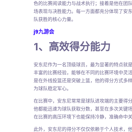
色的比赛阅读能力与战术执行；接着是他在团
场表现与决胜能力。每一方面都充分体现了安
队获胜的核心力量。
j9九游会
1、高效得分能力
安东尼作为一名顶级球员，最为显著的特点就
丰富的比赛经验，能够在不同的比赛环境中灵
是在外线投篮还是突破上篮，他的得分方式多
为球队稳定军心。
在比赛中，安东尼常常是球队进攻端的主要得
他都能迅速为球队获取分数，甚至在多次关键
在比赛的高压环境下也能保持冷静，准确命中
此外，安东尼的得分不仅仅依赖于个人技术，