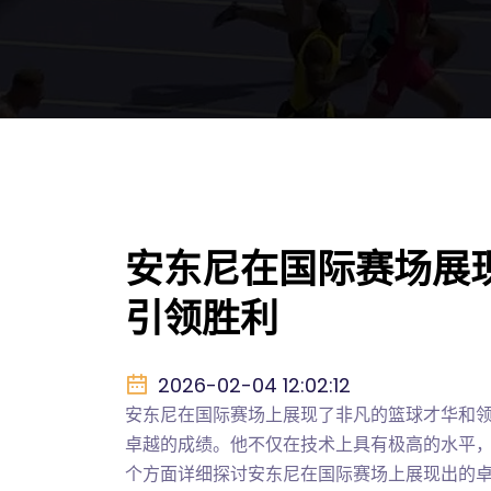
安东尼在国际赛场展
引领胜利
2026-02-04 12:02:12
安东尼在国际赛场上展现了非凡的篮球才华和
卓越的成绩。他不仅在技术上具有极高的水平
个方面详细探讨安东尼在国际赛场上展现出的