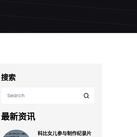
搜索
最新资讯
科比女儿参与制作纪录片