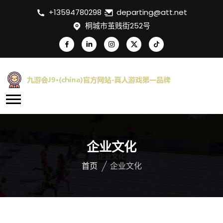
+13594780298
departing@att.net
桐城市茧贱街252号
企业文化
首页
企业文化