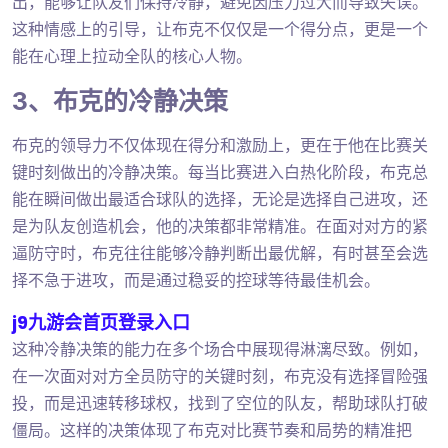
出，能够让队友们保持冷静，避免因压力过大而导致失误。
这种情感上的引导，让布克不仅仅是一个得分点，更是一个
能在心理上拉动全队的核心人物。
3、布克的冷静决策
布克的领导力不仅体现在得分和激励上，更在于他在比赛关
键时刻做出的冷静决策。每当比赛进入白热化阶段，布克总
能在瞬间做出最适合球队的选择，无论是选择自己进攻，还
是为队友创造机会，他的决策都非常精准。在面对对方的紧
逼防守时，布克往往能够冷静判断出最优解，有时甚至会选
择不急于进攻，而是通过稳妥的控球等待最佳机会。
j9九游会首页登录入口
这种冷静决策的能力在多个场合中展现得淋漓尽致。例如，
在一次面对对方全员防守的关键时刻，布克没有选择冒险强
投，而是迅速转移球权，找到了空位的队友，帮助球队打破
僵局。这样的决策体现了布克对比赛节奏和局势的精准把