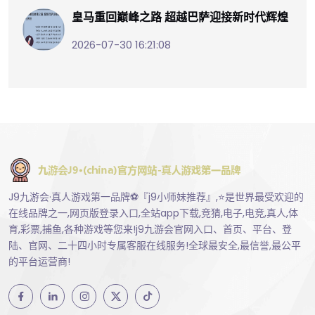
皇马重回巅峰之路 超越巴萨迎接新时代辉煌
2026-07-30 16:21:08
J9九游会·真人游戏第一品牌⚽️『j9小师妹推荐』,⭐️是世界最受欢迎的
在线品牌之一,网页版登录入口,全站app下载,竞猜,电子,电竞,真人,体
育,彩票,捕鱼,各种游戏等您来!j9九游会官网入口、首页、平台、登
陆、官网、二十四小时专属客服在线服务!全球最安全,最信誉,最公平
的平台运营商!