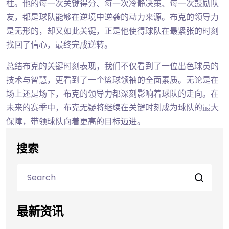
柱。他的每一次关键得分、每一次冷静决策、每一次鼓励队
友，都是球队能够在逆境中逆袭的动力来源。布克的领导力
是无形的，却又如此关键，正是他使得球队在最紧张的时刻
找回了信心，最终完成逆转。
总结布克的关键时刻表现，我们不仅看到了一位出色球员的
技术与智慧，更看到了一个篮球领袖的全面素质。无论是在
场上还是场下，布克的领导力都深刻影响着球队的走向。在
未来的赛季中，布克无疑将继续在关键时刻成为球队的最大
保障，带领球队向着更高的目标迈进。
搜索
最新资讯