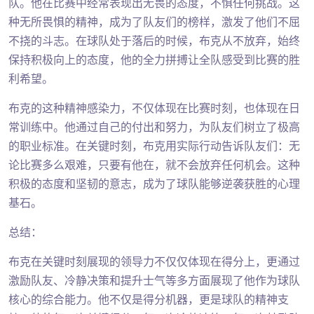
队。他在比赛中经常表现出无畏的态度，不惧任何挑战。这
种无所畏惧的精神，成为了队友们的榜样，激发了他们不屈
不挠的斗志。在球队处于落后的时候，布克从不放弃，始终
保持积极向上的态度，他的全力拼搏让全队感受到比赛的胜
利希望。
布克的这种精神感染力，不仅体现在比赛时刻，也体现在日
常训练中。他通过自己的付出和努力，为队友们树立了极高
的职业标准。在关键时刻，布克用实际行动告诉队友们：无
论比赛多么艰难，只要有他在，就不会放弃任何机会。这种
积极的态度和坚韧的意志，成为了球队能够逆袭获胜的心理
基石。
总结：
布克在关键时刻展现的领导力不仅仅体现在得分上，更通过
激励队友、冷静决策和提升士气等多方面展现了他作为球队
核心的综合能力。他不仅是得分机器，更是球队的精神支