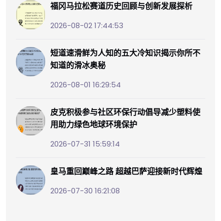
福冈马拉松赛道历史回顾与创新发展探析
2026-08-02 17:44:53
短道速滑鲜为人知的五大冷知识揭示你所不
知道的滑冰奥秘
2026-08-01 16:29:54
皮克积极参与社区环保行动倡导减少塑料使
用助力绿色地球环境保护
2026-07-31 15:59:14
皇马重回巅峰之路 超越巴萨迎接新时代辉煌
2026-07-30 16:21:08