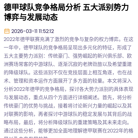
德甲球队竞争格局分析 五大派别势力
博弈与发展动态
2026-03-11 11:52:12
2022年德甲联赛充满了激烈的竞争与复杂的权力博弈。在这
一年中，德甲球队的竞争格局呈现出多元化的特征，形成了
五大主要势力派别：传统豪门、强势崛起的新兴俱乐部、欧
洲赛场常客的中游球队、逐渐沉寂的老牌劲旅以及希望重建
的降级球队。这些派别不仅在竞技层面上相互角逐，也在战
术、管理和资本运作方面展开了多方面的较量。本文将深入
分析2022年德甲的竞争格局，探讨各大势力派别的具体表现
与发展动态，重点从四个方面进行详细阐述。首先，将分析
传统豪门的优势与挑战，接着将讨论新兴力量的崛起以及其
对联赛的影响，再者探讨中游球队的稳定发展与其背后的战
略布局，最后，将分析降级球队的重建策略及其未来走向。
通过这些分析，能够更加全面地理解德甲联赛在2022年的格