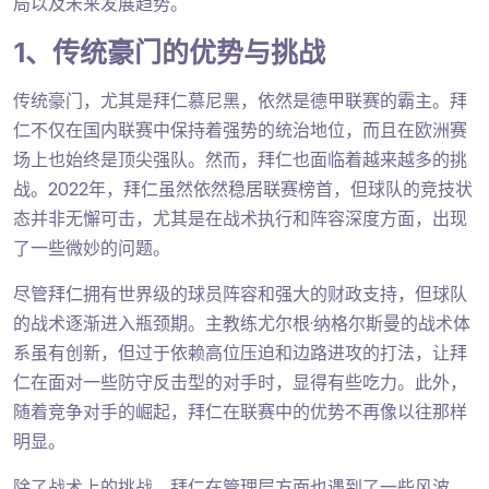
局以及未来发展趋势。
1、传统豪门的优势与挑战
传统豪门，尤其是拜仁慕尼黑，依然是德甲联赛的霸主。拜
仁不仅在国内联赛中保持着强势的统治地位，而且在欧洲赛
场上也始终是顶尖强队。然而，拜仁也面临着越来越多的挑
战。2022年，拜仁虽然依然稳居联赛榜首，但球队的竞技状
态并非无懈可击，尤其是在战术执行和阵容深度方面，出现
了一些微妙的问题。
尽管拜仁拥有世界级的球员阵容和强大的财政支持，但球队
的战术逐渐进入瓶颈期。主教练尤尔根·纳格尔斯曼的战术体
系虽有创新，但过于依赖高位压迫和边路进攻的打法，让拜
仁在面对一些防守反击型的对手时，显得有些吃力。此外，
随着竞争对手的崛起，拜仁在联赛中的优势不再像以往那样
明显。
除了战术上的挑战，拜仁在管理层方面也遇到了一些风波。