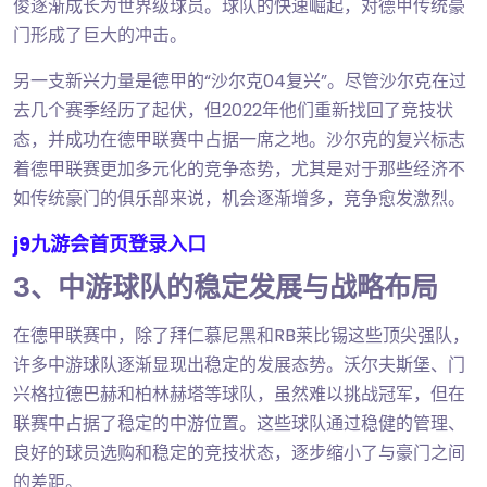
俊逐渐成长为世界级球员。球队的快速崛起，对德甲传统豪
门形成了巨大的冲击。
另一支新兴力量是德甲的“沙尔克04复兴”。尽管沙尔克在过
去几个赛季经历了起伏，但2022年他们重新找回了竞技状
态，并成功在德甲联赛中占据一席之地。沙尔克的复兴标志
着德甲联赛更加多元化的竞争态势，尤其是对于那些经济不
如传统豪门的俱乐部来说，机会逐渐增多，竞争愈发激烈。
j9九游会首页登录入口
3、中游球队的稳定发展与战略布局
在德甲联赛中，除了拜仁慕尼黑和RB莱比锡这些顶尖强队，
许多中游球队逐渐显现出稳定的发展态势。沃尔夫斯堡、门
兴格拉德巴赫和柏林赫塔等球队，虽然难以挑战冠军，但在
联赛中占据了稳定的中游位置。这些球队通过稳健的管理、
良好的球员选购和稳定的竞技状态，逐步缩小了与豪门之间
的差距。