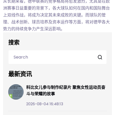
从长期来看，德甲联赛的竞争格局将愈发激烈，尤其是在欧
洲赛事日益重要的背景下，各大球队如何在国内和国际舞台
上双线作战，将成为决定其未来成败的关键。而球队的管
理、战术创新、球员培养及资本运作等方面，将对德甲各大
势力的持续竞争力产生深远影响。
搜索
最新资讯
科比女儿参与制作纪录片 聚焦女性运动员奋
斗与荣耀的故事
2026-08-04 16:48:13