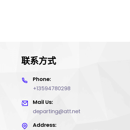
联系方式
Phone:
+13594780298
Mail Us:
departing@att.net
Address: