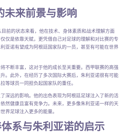
的未来前景与影响
从目前的状态来看，他在技术、身体素质和战术理解方面
不仅仅是依靠天赋，更凭借自己对足球的理解和对比赛的专
朱利亚诺有望成为阿根廷国家队的一员，甚至有可能在世界
验将不断丰富，这对于他的成长至关重要。西甲联赛的高强
提升。此外，在经历了多次国际大赛后，朱利亚诺很有可能
巴拉等球员一同担负起国家队的重任。
生了深远的影响。他的出色表现为阿根廷足球注入了新的活
系依然健康且富有竞争力。未来，更多像朱利亚诺一样的天
和世界足球注入更多的能量。
养体系与朱利亚诺的启示