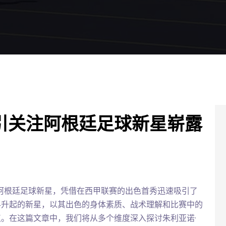
引关注阿根廷足球新星崭露
的阿根廷足球新星，凭借在西甲联赛的出色首秀迅速吸引了
冉升起的新星，以其出色的身体素质、战术理解和比赛中的
。在这篇文章中，我们将从多个维度深入探讨朱利亚诺·