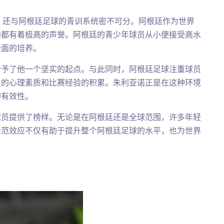
，还与阿根廷足球的青训系统密不可分。阿根廷作为世界
内都有着极高的声誉。阿根廷的青少年球员从小便接受高水
全面的培养。
给予了他一个坚实的起点。与此同时，阿根廷足球注重球员
员的心理素质和比赛经验的积累。朱利亚诺正是在这种环境
的有效性。
球员提供了榜样。无论是在阿根廷还是全球范围，许多年轻
示范效应不仅有助于提升整个阿根廷足球的水平，也为世界