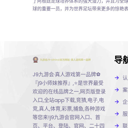
了阿根廷足球培养体系的强大潜力，并且为全
球的重要一员，并为世界足坛带来更多的惊艳
导
J9九游会·真人游戏第一品牌⚽️
认
『j9小师妹推荐』,⭐️是世界最受
案
欢迎的在线品牌之一,网页版登录
入口,全站app下载,竞猜,电子,电
企
竞,真人,体育,彩票,捕鱼,各种游戏
服
等您来!j9九游会官网入口、首
页、平台、登陆、官网、二十四
联