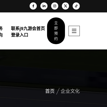
立
务
联系j9九游会首页
即
预
向
登录入口
约
首页
企业文化