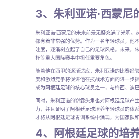
3、朱利亚诺·西蒙尼
朱利亚诺·西蒙尼的未来前景无疑充满了光明。
都有着非常强的优势。作为一名年轻球员，他
注度，逐渐树立起了自己的足球风格。未来，
杯等重大国际赛事中担任重要角色。
随着他在西甲的逐渐适应，朱利亚诺的比赛经
度和激烈竞争将促进他在技战术方面的进一步
成为阿根廷足球的核心球员之一，与梅西、迪
同时，朱利亚诺的崭露头角也对阿根廷足球产
力，并且证明了阿根廷足球培养年轻球员的体
才将从阿根廷足球青训系统中涌现，为国家队
4、阿根廷足球的培