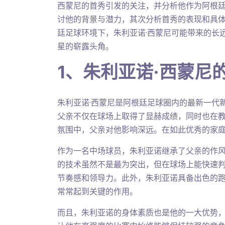
西蒙尼的首秀引发的关注，并分析他作为阿根
讨他的背景与潜力，其次分析首秀的表现和具
廷足球环境下，朱利亚诺·西蒙尼可能带来的长
星的崭露头角。
1、朱利亚诺·西蒙尼
朱利亚诺·西蒙尼是阿根廷足球圈内的最新一代
父亲不仅在球场上取得了显赫成绩，同时也在
氛围中，父亲对他影响深远。在如此优秀的家
作为一名中场球员，朱利亚诺继承了父亲的作
的技术虽然不是最为突出，但在球场上能快速
节奏感和领导力。此外，朱利亚诺具备出色的
常常起到关键的作用。
而且，朱利亚诺的身体素质也是他的一大优势