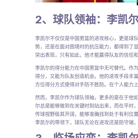
2、球队领袖：李凯
李凯尔不仅仅是中国男篮的进攻核心，更是球
势，还是在面对困境时的抗压能力，都得到了
突出表现，只有如此，他才能赢得队友的信任
李凯尔的得分能力在中国男篮中无可替代。作
得分，又能为队友创造机会。他的进攻手段丰
方位得分方式使得对手防不胜防。在个人能力
然而，李凯尔作为球队领袖，更多的是在于他
尔总是能够做到在关键时刻站出来，而在平时
传球视野极其开阔，能够准确找到处于有利位
李凯尔的带领下，球队无论在进攻还是防守端