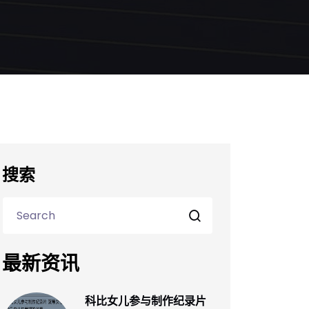
搜索
最新资讯
科比女儿参与制作纪录片