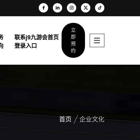
立
务
联系j9九游会首页
即
预
向
登录入口
约
首页
企业文化