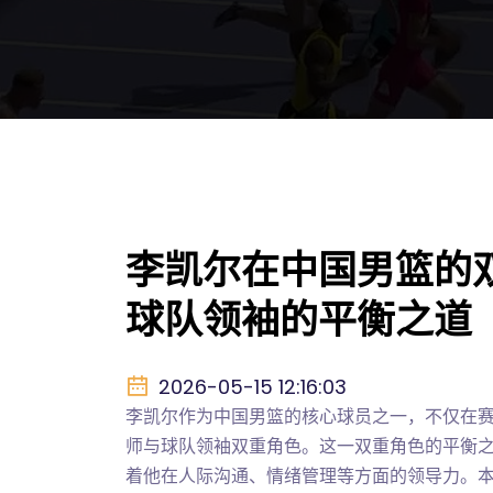
李凯尔在中国男篮的
球队领袖的平衡之道
2026-05-15 12:16:03
李凯尔作为中国男篮的核心球员之一，不仅在
师与球队领袖双重角色。这一双重角色的平衡
着他在人际沟通、情绪管理等方面的领导力。