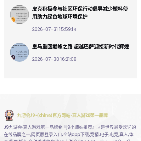
皮克积极参与社区环保行动倡导减少塑料使
用助力绿色地球环境保护
2026-07-31 15:59:14
皇马重回巅峰之路 超越巴萨迎接新时代辉煌
2026-07-30 16:21:08
J9九游会·真人游戏第一品牌⚽️『j9小师妹推荐』,⭐️是世界最受欢迎的
在线品牌之一,网页版登录入口,全站app下载,竞猜,电子,电竞,真人,体