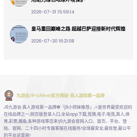
2026-07-31 15:59:14
皇马重回巅峰之路 超越巴萨迎接新时代辉煌
2026-07-30 16:21:08
J9九游会·真人游戏第一品牌⚽️『j9小师妹推荐』,⭐️是世界最受欢迎的
在线品牌之一,网页版登录入口,全站app下载,竞猜,电子,电竞,真人,体
育,彩票,捕鱼,各种游戏等您来!j9九游会官网入口、首页、平台、登
陆、官网、二十四小时专属客服在线服务!全球最安全,最信誉,最公平
的平台运营商!