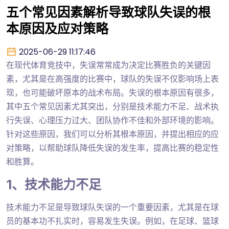
五个常见因素解析导致球队失误的根
本原因及应对策略
2025-06-29 11:17:46
在现代体育竞技中，失误常常成为决定比赛胜负的关键因
素，尤其是在高强度的比赛中，球队的失误不仅影响场上表
现，也可能破坏原本的战术布局。失误的根本原因有很多，
其中五个常见因素尤其突出，分别是技术能力不足、战术执
行失误、心理压力过大、团队协作不佳和外部环境的影响。
针对这些原因，我们可以分析其根本原因，并提出相应的应
对策略，以帮助球队降低失误的发生率，提高比赛的稳定性
和胜算。
1、技术能力不足
技术能力不足是导致球队失误的一个重要因素，尤其是在球
员的基本功不扎实时，容易发生失误。例如，在足球、篮球