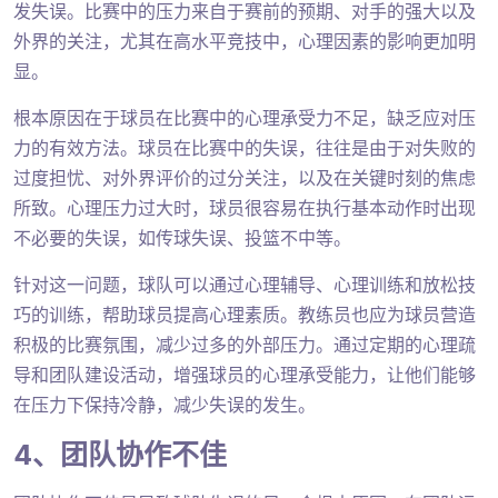
发失误。比赛中的压力来自于赛前的预期、对手的强大以及
外界的关注，尤其在高水平竞技中，心理因素的影响更加明
显。
根本原因在于球员在比赛中的心理承受力不足，缺乏应对压
力的有效方法。球员在比赛中的失误，往往是由于对失败的
过度担忧、对外界评价的过分关注，以及在关键时刻的焦虑
所致。心理压力过大时，球员很容易在执行基本动作时出现
不必要的失误，如传球失误、投篮不中等。
针对这一问题，球队可以通过心理辅导、心理训练和放松技
巧的训练，帮助球员提高心理素质。教练员也应为球员营造
积极的比赛氛围，减少过多的外部压力。通过定期的心理疏
导和团队建设活动，增强球员的心理承受能力，让他们能够
在压力下保持冷静，减少失误的发生。
4、团队协作不佳