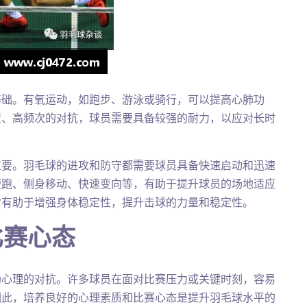
基础。有氧运动，如跑步、游泳或骑行，可以提高心肺功
度、高频次的对抗，球员需要具备较强的耐力，以应对长时
重要。羽毛球的进攻和防守都需要球员具备快速启动和迅速
短跑、侧身移动、快速变向等，有助于提升球员的场地适应
它有助于增强身体稳定性，提升击球的力量和稳定性。
比赛心态
场心理的对抗。许多球员在面对比赛压力或关键时刻，容易
因此，培养良好的心理素质和比赛心态是提升羽毛球水平的