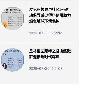
皮克积极参与社区环保行
动倡导减少塑料使用助力
绿色地球环境保护
2026-07-31 15:59:14
皇马重回巅峰之路 超越巴
萨迎接新时代辉煌
2026-07-30 16:21:08