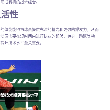
，形成有机的战术组合。
灵活性
好的体能能够为球员提供充沛的精力和更强的爆发力，从而
运动员需要在短时间内进行快速的起伏、转身、跳跃等动
对提升技术水平至关重要。