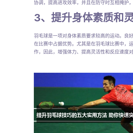
协调，提高进攻效率，并且在防守时互相掩护
3、提升身体素质和
羽毛球是一项对身体素质要求较高的运动。良
在比赛中占据优势。尤其是在羽毛球比赛中，
作，因此，增强体力、提高灵活性和反应速度