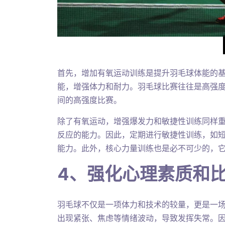
首先，增加有氧运动训练是提升羽毛球体能的
能，增强体力和耐力。羽毛球比赛往往是高强
间的高强度比赛。
除了有氧运动，增强爆发力和敏捷性训练同样
反应的能力。因此，定期进行敏捷性训练，如
能力。此外，核心力量训练也是必不可少的，
4、强化心理素质和
羽毛球不仅是一项体力和技术的较量，更是一
出现紧张、焦虑等情绪波动，导致发挥失常。