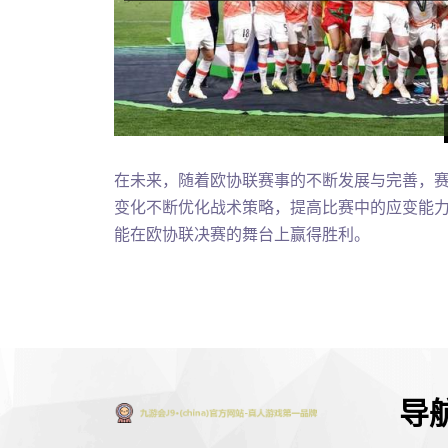
在未来，随着欧协联赛事的不断发展与完善，
变化不断优化战术策略，提高比赛中的应变能
能在欧协联决赛的舞台上赢得胜利。
导