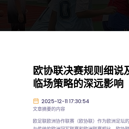
欧协联决赛规则细说
临场策略的深远影响
2025-12-11 17:30:54
文章摘要的内容
欧足联欧洲协作联赛（欧协联）作为欧洲足坛
与传统的欧洲冠军联赛和欧洲联赛相比，欧协