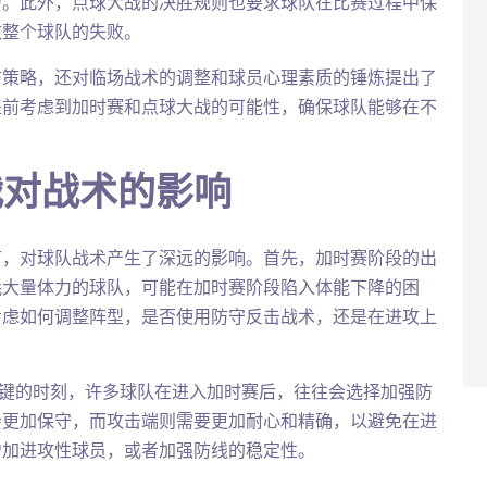
力。此外，点球大战的决胜规则也要求球队在比赛过程中保
致整个球队的失败。
防策略，还对临场战术的调整和球员心理素质的锤炼提出了
提前考虑到加时赛和点球大战的可能性，确保球队能够在不
战对战术的影响
节，对球队战术产生了深远的影响。首先，加时赛阶段的出
耗大量体力的球队，可能在加时赛阶段陷入体能下降的困
考虑如何调整阵型，是否使用防守反击战术，还是在进攻上
关键的时刻，许多球队在进入加时赛后，往往会选择加强防
会更加保守，而攻击端则需要更加耐心和精确，以避免在进
增加进攻性球员，或者加强防线的稳定性。