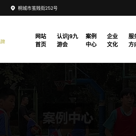
桐城市茧贱街252号
网站
认识j9九
案例
企业
服
首页
游会
中心
文化
方