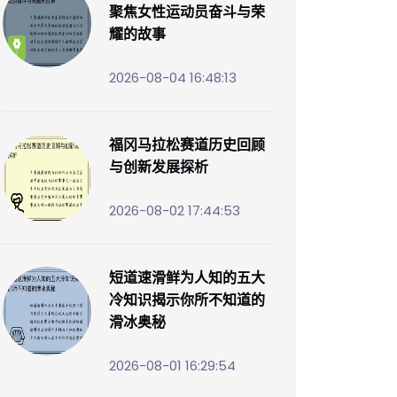
聚焦女性运动员奋斗与荣
耀的故事
2026-08-04 16:48:13
福冈马拉松赛道历史回顾
与创新发展探析
2026-08-02 17:44:53
短道速滑鲜为人知的五大
冷知识揭示你所不知道的
滑冰奥秘
2026-08-01 16:29:54