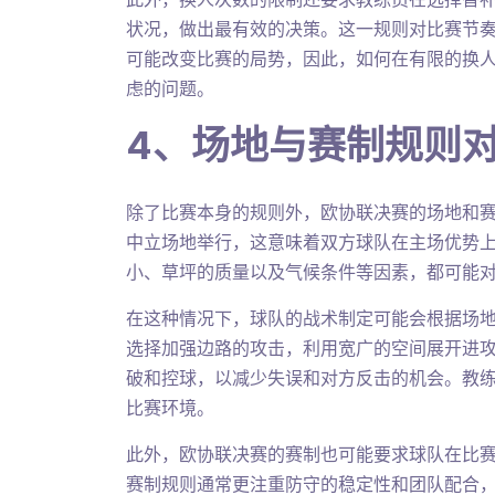
状况，做出最有效的决策。这一规则对比赛节
可能改变比赛的局势，因此，如何在有限的换
虑的问题。
4、场地与赛制规则
除了比赛本身的规则外，欧协联决赛的场地和
中立场地举行，这意味着双方球队在主场优势
小、草坪的质量以及气候条件等因素，都可能
在这种情况下，球队的战术制定可能会根据场
选择加强边路的攻击，利用宽广的空间展开进
破和控球，以减少失误和对方反击的机会。教
比赛环境。
此外，欧协联决赛的赛制也可能要求球队在比
赛制规则通常更注重防守的稳定性和团队配合