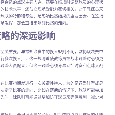
选择合适的点球主罚人选，还要在临场时调整球员的心理状
员的技术水平，还与心理承受能力密切相关。对于教练员来
持球队的冷静和专注，是影响比赛结果的重要因素。在这场
临场发挥，都会直接影响到比赛的走向。
策略的深远影响
排至关重要。与常规联赛中的换人规则不同，欧协联决赛中
进行多次换人），这一规则迫使教练员在战术调整时必须更
况调整人员配置，但这一调整必须考虑到加时赛和点球大战
择在比赛初期就进行一次关键性换人，为的是调整阵型或是
常决定了比赛的走向，比如在落后的情况下，球队可能会加
领先时，球队则可能通过增加防守球员来确保胜利，减少对
补球员时，要根据比赛的阶段、对手的特点以及球员的体能