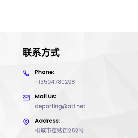
联系方式
Phone:
+13594780298
Mail Us:
departing@att.net
Address:
桐城市茧贱街252号