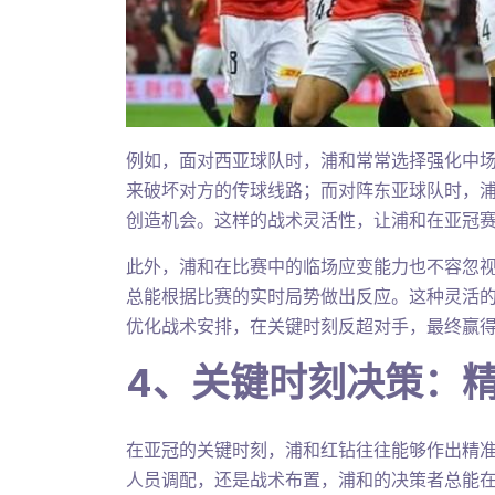
例如，面对西亚球队时，浦和常常选择强化中
来破坏对方的传球线路；而对阵东亚球队时，
创造机会。这样的战术灵活性，让浦和在亚冠
此外，浦和在比赛中的临场应变能力也不容忽
总能根据比赛的实时局势做出反应。这种灵活
优化战术安排，在关键时刻反超对手，最终赢
4、关键时刻决策：
在亚冠的关键时刻，浦和红钻往往能够作出精
人员调配，还是战术布置，浦和的决策者总能