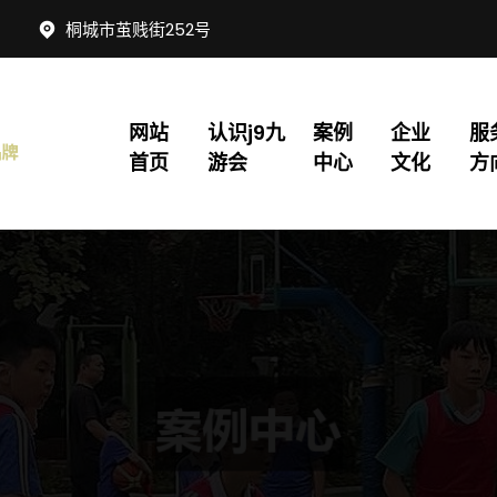
桐城市茧贱街252号
网站
认识j9九
案例
企业
服
首页
游会
中心
文化
方