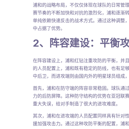
浦和的战略布局，不仅仅体现在球队的日常管
赛节奏的不断加快和对抗的激烈化，浦和逐渐
单纯依赖快速反击的战术方式。通过这种调整
中占据了优势。
2、阵容建设：平衡
在阵容建设上，浦和红钻注重攻防的平衡，并
的人员配置上，浦和既有稳定的防线，也有足
中后卫，而进攻端则由国内外的明星球员组成
首先，浦和在防守端的阵容非常稳固。球队通
力的后防屏障。这种防守结构的优势在亚冠联
重大失误，给对手制造了很大的进攻难度。
其次，浦和在进攻端的人员配置同样具有针对
援加强攻击力。通过这种攻防平衡的配置，浦