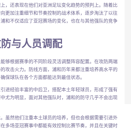
理上，还表现在他们对亚洲足坛变化趋势的预判上。随着比
转向更加注重细节和节奏控制的战术体系，逐步淘汰了以往
，浦和不仅适应了亚冠赛场的变化，也在与其他强队的竞争
攻防与人员调配
且能够根据赛季的不同阶段灵活调整阵容配置。在攻防两端
够的攻击火力。防线方面，浦和历年来都注重培养高水平的
，确保球队在各个方面都能达到最佳状态。
过引进经验丰富的中后卫，搭配本土年轻球员，形成了强有
赛中尤为明显，面对其他强队时，浦和的防守几乎不会出现
性。虽然他们注重本土球员的培养，但也会根据需要引进外
和在多场亚冠赛事中都能有效控制比赛节奏，并且在关键时