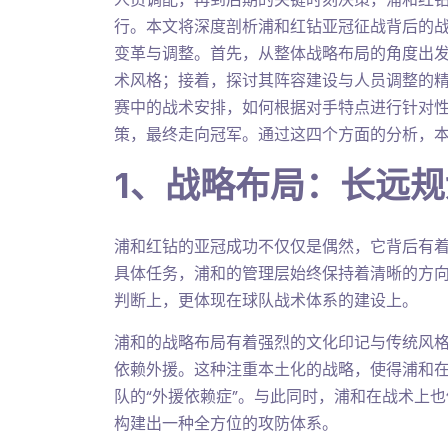
行。本文将深度剖析浦和红钻亚冠征战背后的
变革与调整。首先，从整体战略布局的角度出
术风格；接着，探讨其阵容建设与人员调整的
赛中的战术安排，如何根据对手特点进行针对
策，最终走向冠军。通过这四个方面的分析，
1、战略布局：长远
浦和红钻的亚冠成功不仅仅是偶然，它背后有
具体任务，浦和的管理层始终保持着清晰的方
判断上，更体现在球队战术体系的建设上。
浦和的战略布局有着强烈的文化印记与传统风
依赖外援。这种注重本土化的战略，使得浦和
队的“外援依赖症”。与此同时，浦和在战术上
构建出一种全方位的攻防体系。