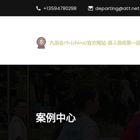
+13594780298
departing@att.net
案例中心