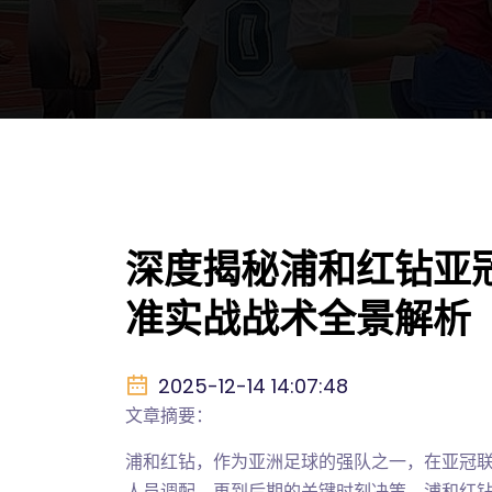
深度揭秘浦和红钻亚
准实战战术全景解析
2025-12-14 14:07:48
文章摘要：
浦和红钻，作为亚洲足球的强队之一，在亚冠
人员调配，再到后期的关键时刻决策，浦和红