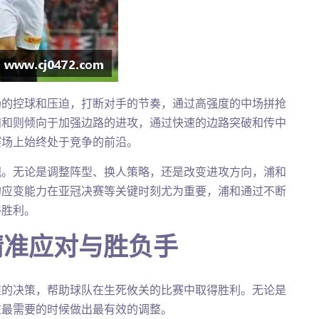
场的控球和压迫，打断对手的节奏，通过高强度的中场拼抢
浦和则倾向于加强边路的进攻，通过快速的边路突破和传中
赛场上始终处于竞争的前沿。
视。无论是调整阵型、换人策略，还是改变进攻方向，浦和
的应变能力在亚冠决赛等关键时刻尤为重要，浦和通过不断
得胜利。
精准应对与胜负手
准的决策，帮助球队在生死攸关的比赛中取得胜利。无论是
在最需要的时候做出最有效的调整。