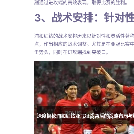
刻通过进攻端的高效表现，取得比赛的胜利。
3、战术安排：针对
浦和红钻的战术安排历来以针对性和灵活性著
点，作出相应的战术调整。尤其是在亚冠比赛
击势头，同时在进攻端找到突破口。