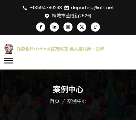
+13594780298
departing@att.net
桐城市茧贱街252号
案例中心
首页
案例中心