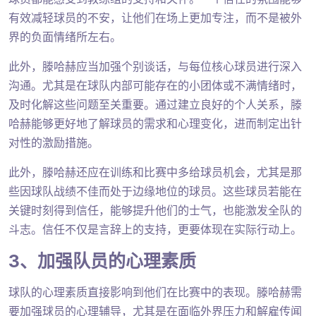
有效减轻球员的不安，让他们在场上更加专注，而不是被外
界的负面情绪所左右。
此外，滕哈赫应当加强个别谈话，与每位核心球员进行深入
沟通。尤其是在球队内部可能存在的小团体或不满情绪时，
及时化解这些问题至关重要。通过建立良好的个人关系，滕
哈赫能够更好地了解球员的需求和心理变化，进而制定出针
对性的激励措施。
此外，滕哈赫还应在训练和比赛中多给球员机会，尤其是那
些因球队战绩不佳而处于边缘地位的球员。这些球员若能在
关键时刻得到信任，能够提升他们的士气，也能激发全队的
斗志。信任不仅是言辞上的支持，更要体现在实际行动上。
3、加强队员的心理素质
球队的心理素质直接影响到他们在比赛中的表现。滕哈赫需
要加强球员的心理辅导，尤其是在面临外界压力和解雇传闻