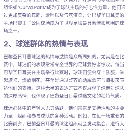
组织如“Curva Paris”成为了球队主场的标志性力量，他们通
过更加复杂的舞蹈、歌唱以及气氛渲染，让巴黎圣日耳曼的
主场巴黎王子公园球场成为了世界足坛最具激情和氛围的球
场之一。
2、球迷群体的热情与表现
巴黎圣日耳曼球迷的热情与激情是众所周知的，尤其是在比
赛中，球迷们的表现常常令全世界的足球爱好者惊叹。每当
巴黎圣日耳曼在主场举行比赛时，球迷们便会穿上队服，举
起旗帜，燃放烟花，甚至是通过整齐的助威歌声与海报来表
达他们的支持。这种无畏的表达方式不仅展现了球迷对球队
的深厚感情，也体现了巴黎圣日耳曼球迷文化的独特气质。
球迷群体中的年轻人尤其活跃，他们常常是支持活动的主要
力量，组织和参与球队的各种活动。例如，在每一场重要的
比赛前夕，巴黎圣日耳曼的球迷组织就会发动集会，进行大