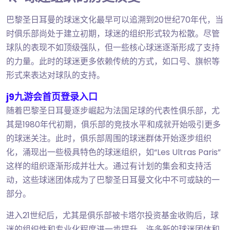
巴黎圣日耳曼的球迷文化最早可以追溯到20世纪70年代，当
时俱乐部尚处于建立初期，球迷的组织形式较为松散。尽管
球队的表现不如顶级强队，但一些核心球迷逐渐形成了支持
的力量。此时的球迷更多依赖传统的方式，如口号、旗帜等
形式来表达对球队的支持。
j9九游会首页登录入口
随着巴黎圣日耳曼逐步崛起为法国足球的代表性俱乐部，尤
其是1980年代初期，俱乐部的竞技水平和成就开始吸引更多
的球迷关注。此时，俱乐部周围的球迷群体开始逐步组织
化，涌现出一些极具特色的球迷组织，如“Les Ultras Paris”
这样的组织逐渐形成并壮大。通过有计划的集会和支持活
动，这些球迷团体成为了巴黎圣日耳曼文化中不可或缺的一
部分。
进入21世纪后，尤其是俱乐部被卡塔尔投资基金收购后，球
迷的组织性和专业化程度进一步提升。许多新的球迷团体和