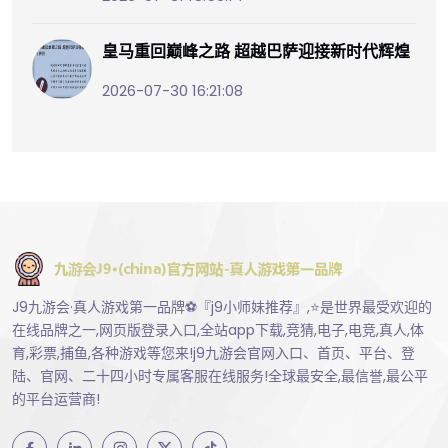
皇马重回巅峰之路 超越巴萨迎接新时代辉煌
2026-07-30 16:21:08
J9九游会·真人游戏第一品牌⚽️『j9小师妹推荐』,⭐️是世界最受欢迎的
在线品牌之一,网页版登录入口,全站app下载,竞猜,电子,电竞,真人,体
育,彩票,捕鱼,各种游戏等您来!j9九游会官网入口、首页、平台、登
陆、官网、二十四小时专属客服在线服务!全球最安全,最信誉,最公平
的平台运营商!