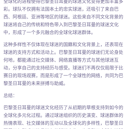
全球化的进程使得巴黎圣日耳曼的球迷文化变得更加丰富多
彩。球队不仅拥有法国本土的忠实球迷，还吸引了来自巴
西、阿根廷、亚洲等地区的球迷。这些来自不同文化背景的
球迷将自己的传统和特色带入到巴黎圣日耳曼的球迷文化
中，形成了一个多元融合的全球化球迷群体。
这种多样性不仅体现在球迷的国籍和文化背景上，还表现在
球迷的支持方式和活动上。巴黎圣日耳曼的球迷们无论身处
何地，都能通过社交媒体、网络直播等方式与其他球迷互
动，分享自己的支持经历与感受。球迷们不再仅仅局限于比
赛日的现场观赛，而是形成了一个全球性的网络，共同为巴
黎圣日耳曼的未来拼搏与助威。
总结：
巴黎圣日耳曼的球迷文化经历了从初期的草根支持到如今的
全球化多元化过程。通过球迷组织的历史演变、球迷群体的
热情表现、社交媒体的互动以及全球化的多样性，巴黎圣日