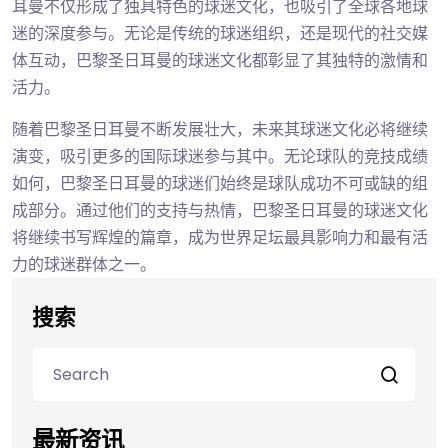
耳曼不仅形成了独具特色的球迷文化，也吸引了全球各地球
迷的深度参与。无论是传统的球迷组织，还是现代的社交媒
体互动，巴黎圣日耳曼的球迷文化都彰显了其独特的激情和
活力。
随着巴黎圣日耳曼不断发展壮大，未来其球迷文化必将继续
演变，吸引更多的国际球迷参与其中。无论球队的竞技成绩
如何，巴黎圣日耳曼的球迷们始终是球队成功不可或缺的组
成部分。通过他们的支持与热情，巴黎圣日耳曼的球迷文化
将继续书写辉煌的篇章，成为世界足坛最具影响力和最有活
力的球迷群体之一。
搜索
最新资讯