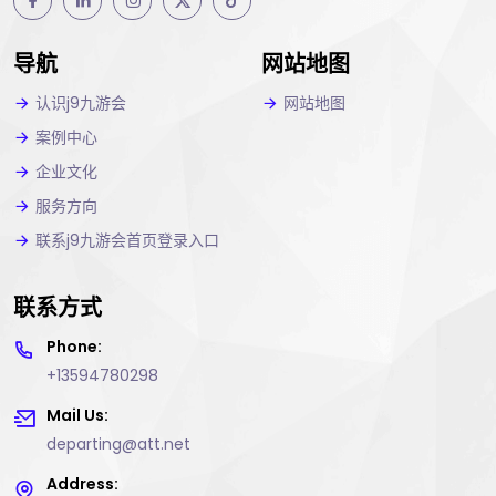
导航
网站地图
认识j9九游会
网站地图
案例中心
企业文化
服务方向
联系j9九游会首页登录入口
联系方式
Phone:
+13594780298
Mail Us:
departing@att.net
Address: