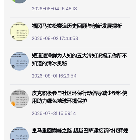
2026-08-04 16:48:13
福冈马拉松赛道历史回顾与创新发展探析
2026-08-02 17:44:53
短道速滑鲜为人知的五大冷知识揭示你所不
知道的滑冰奥秘
2026-08-01 16:29:54
皮克积极参与社区环保行动倡导减少塑料使
用助力绿色地球环境保护
2026-07-31 15:59:14
皇马重回巅峰之路 超越巴萨迎接新时代辉煌