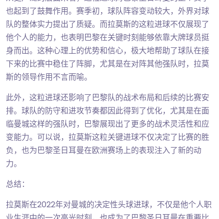
也起到了鼓舞作用。赛季初，球队阵容变动较大，外界对球
队的整体实力提出了质疑。而拉莫斯的这粒进球不仅展现了
他个人的能力，也表明巴黎在关键时刻能够依靠大牌球员挺
身而出。这种心理上的优势和信心，极大地帮助了球队在接
下来的比赛中稳住了阵脚，尤其是在对阵其他强队时，拉莫
斯的领导作用不言而喻。
此外，这粒进球还影响了巴黎队的战术布局和后续的比赛安
排。球队的防守和进攻节奏都因此得到了优化，尤其是在面
临曼城这样的强队时，巴黎展现出了更多的战术灵活性和应
变能力。可以说，拉莫斯这粒关键进球不仅决定了比赛的胜
负，也为巴黎圣日耳曼在欧洲赛场上的表现注入了新的动
力。
总结：
拉莫斯在2022年对曼城的决定性头球进球，不仅是他个人职
业生涯中的一次高光时刻，也成为了巴黎圣日耳曼在重要比