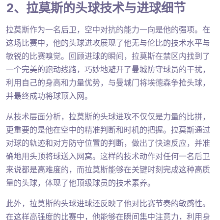
2、拉莫斯的头球技术与进球细节
拉莫斯作为一名后卫，空中对抗的能力一向是他的强项。在
这场比赛中，他的头球进攻展现了他无与伦比的技术水平与
敏锐的比赛嗅觉。回顾进球的瞬间，拉莫斯在禁区内找到了
一个完美的跑动线路，巧妙地避开了曼城防守球员的干扰，
利用自己的身高和力量优势，与曼城门将埃德森争抢头球，
并最终成功将球顶入网。
从技术层面分析，拉莫斯的头球进攻不仅仅是力量的比拼，
更重要的是他在空中的精准判断和时机的把握。拉莫斯通过
对球的轨迹和对方防守位置的判断，做出了快速反应，并准
确地用头顶将球送入网窝。这样的技术动作对任何一名后卫
来说都是高难度的，而拉莫斯能够在关键时刻完成这种高质
量的头球，体现了他顶级球员的技术素养。
此外，拉莫斯的头球进球还反映了他对比赛节奏的敏感性。
在这样高强度的比赛中，他能够在瞬间集中注意力，利用身