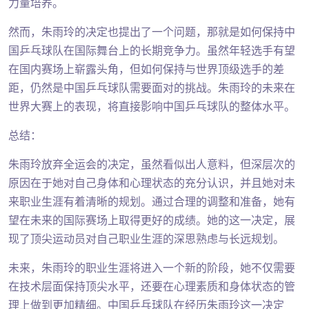
力量培养。
然而，朱雨玲的决定也提出了一个问题，那就是如何保持中
国乒乓球队在国际舞台上的长期竞争力。虽然年轻选手有望
在国内赛场上崭露头角，但如何保持与世界顶级选手的差
距，仍然是中国乒乓球队需要面对的挑战。朱雨玲的未来在
世界大赛上的表现，将直接影响中国乒乓球队的整体水平。
总结：
朱雨玲放弃全运会的决定，虽然看似出人意料，但深层次的
原因在于她对自己身体和心理状态的充分认识，并且她对未
来职业生涯有着清晰的规划。通过合理的调整和准备，她有
望在未来的国际赛场上取得更好的成绩。她的这一决定，展
现了顶尖运动员对自己职业生涯的深思熟虑与长远规划。
未来，朱雨玲的职业生涯将进入一个新的阶段，她不仅需要
在技术层面保持顶尖水平，还要在心理素质和身体状态的管
理上做到更加精细。中国乒乓球队在经历朱雨玲这一决定