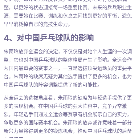
整，以更好的状态迎接每一场重要比赛。未来的乒乓职业生
涯，需要她在比赛、训练和休息之间找到更好的平衡，避免
早早消耗掉自己的竞技生命力。
4、对中国乒乓球队的影响
朱雨玲放弃全运会的决定，不仅仅是对她个人生涯的一次调
整，它也对中国乒乓球队的整体格局产生了影响。全运会作
为国内最重要的赛事之一，一直是选拔顶尖运动员的重要平
台。朱雨玲的缺席无疑为其他选手提供了更多的机会，也为
中国乒乓球队的阵容调整提供了新的可能性。
从全运会的选拔角度看，朱雨玲的缺席为年轻选手提供了更
多的表现机会。在中国乒乓球的强大阵容中，竞争异常激
烈，年轻选手们通过全运会等赛事有机会展示自己的实力，
争取更多的国际赛事机会。朱雨玲的放弃或许意味着一部分
新兴力量将得到更多的锻炼机会，推动中国乒乓球队的后备