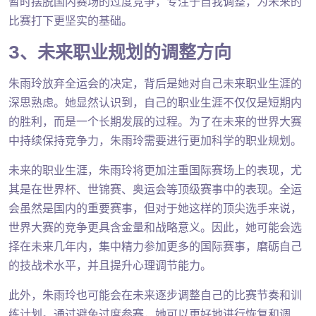
暂时摆脱国内赛场的过度竞争，专注于自我调整，为未来的
比赛打下更坚实的基础。
3、未来职业规划的调整方向
朱雨玲放弃全运会的决定，背后是她对自己未来职业生涯的
深思熟虑。她显然认识到，自己的职业生涯不仅仅是短期内
的胜利，而是一个长期发展的过程。为了在未来的世界大赛
中持续保持竞争力，朱雨玲需要进行更加科学的职业规划。
未来的职业生涯，朱雨玲将更加注重国际赛场上的表现，尤
其是在世界杯、世锦赛、奥运会等顶级赛事中的表现。全运
会虽然是国内的重要赛事，但对于她这样的顶尖选手来说，
世界大赛的竞争更具含金量和战略意义。因此，她可能会选
择在未来几年内，集中精力参加更多的国际赛事，磨砺自己
的技战术水平，并且提升心理调节能力。
此外，朱雨玲也可能会在未来逐步调整自己的比赛节奏和训
练计划。通过避免过度参赛，她可以更好地进行恢复和调