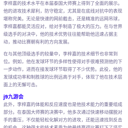
李梓嘉的技术水平在本届泰国大师赛上得到了全面的展示。
他的进攻技术犀利，防守稳定，尤其是在底线对抗中的表现
堪称完美。无论是快速的网前截击，还是精准的远网吊球，
李梓嘉都能灵活应对，给对手制造了极大的压力。在与世界
级选手的对决中，他的技术优势往往能帮助他迅速占据主
动，推动比赛朝有利的方向发展。
在与其他顶级选手的较量中，李梓嘉的技术细节也非常到
位。例如，他在发球环节的多样性使得对手很难预测他的下
一步动作，进而在接发球环节取得了不少优势。此役，他的
发球成功率和制胜球的比例远高于对手，体现了他在技术层
面上的无懈可击。
j9九游会
此外，李梓嘉的体能和反应速度也是他技术能力的重要组成
部分。在泰国大师赛的决赛中，他多次通过快速移动摆脱对
手的重压，不仅能轻松化解对方的进攻，还能迅速找到反击
的机会。这种强大的技术素质为他最终赢得比赛打下了坚实