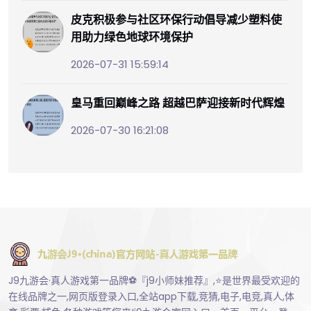
皮克积极参与社区环保行动倡导减少塑料使
用助力绿色地球环境保护
2026-07-31 15:59:14
皇马重回巅峰之路 超越巴萨迎接新时代辉煌
2026-07-30 16:21:08
J9九游会·真人游戏第一品牌⚽️『j9小师妹推荐』,⭐️是世界最受欢迎的
在线品牌之一,网页版登录入口,全站app下载,竞猜,电子,电竞,真人,体