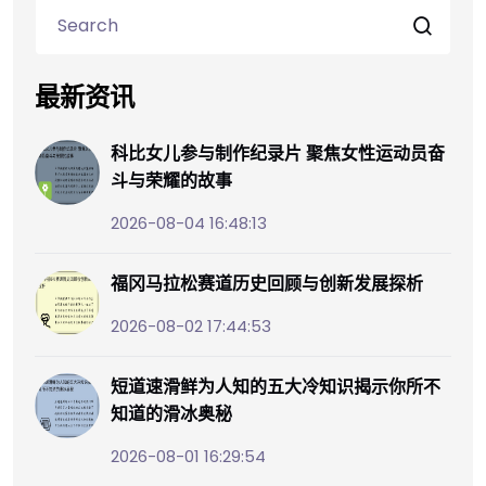
最新资讯
科比女儿参与制作纪录片 聚焦女性运动员奋
斗与荣耀的故事
2026-08-04 16:48:13
福冈马拉松赛道历史回顾与创新发展探析
2026-08-02 17:44:53
短道速滑鲜为人知的五大冷知识揭示你所不
知道的滑冰奥秘
2026-08-01 16:29:54