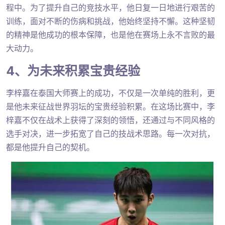
程中。为了提升自己的竞技水平，他日复一日地进行艰苦的
训练，面对不断的伤病和挑战，他始终坚持不懈。这种坚韧
的精神是他成功的根本保障，也是他在赛场上永不言败的最
大动力。
4、为未来积累宝贵经验
李梓嘉在泰国大师赛上的成功，不仅是一次单纯的胜利，更
是他未来征战世界羽坛的宝贵经验积累。在这场比赛中，李
梓嘉不仅在战术上获得了深刻的领悟，还通过与不同风格的
选手对决，进一步拓宽了自己的技战术思路。每一次对抗，
都是他提升自己的契机。