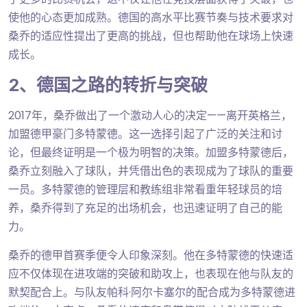
使他的心态更加成熟。德国的高水平比赛节奏与技术要求对
桑乔的适应性提出了更高的挑战，但也帮助他在球场上快速
成长。
2、德国之路的转折与突破
2017年，桑乔做出了一个激动人心的决定——离开英格兰，
加盟德甲豪门多特蒙德。这一选择引起了广泛的关注和讨
论，但最终证明是一个极为明智的决策。加盟多特蒙德后，
桑乔立刻融入了球队，并凭借出色的表现成为了球队的重要
一员。多特蒙德的管理层和教练组非常看重年轻球员的培
养，桑乔得到了充足的出场机会，也迅速证明了自己的能
力。
桑乔的德甲首赛季便令人印象深刻。他在多特蒙德的快速适
应不仅体现在进攻端的突破和助攻上，也表现在他与队友的
默契配合上。与队友帕科·阿尔卡塞尔的配合成为多特蒙德进