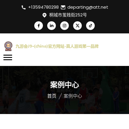
+13594780298
departing@att.net
桐城市茧贱街252号
案例中心
首页
案例中心