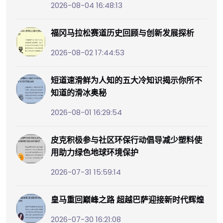
2026-08-04 16:48:13
福冈马拉松赛道历史回顾与创新发展探析
2026-08-02 17:44:53
短道速滑鲜为人知的五大冷知识揭示你所不
知道的滑冰奥秘
2026-08-01 16:29:54
皮克积极参与社区环保行动倡导减少塑料使
用助力绿色地球环境保护
2026-07-31 15:59:14
皇马重回巅峰之路 超越巴萨迎接新时代辉煌
2026-07-30 16:21:08