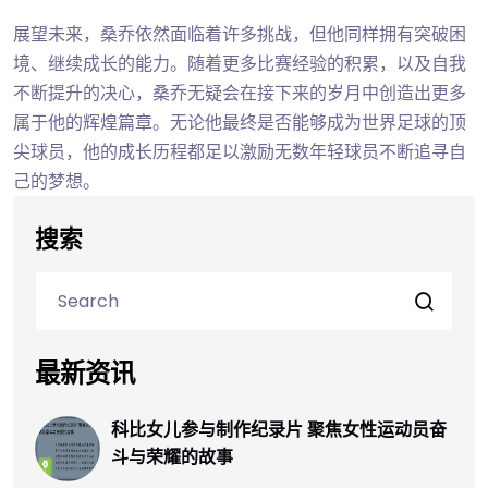
展望未来，桑乔依然面临着许多挑战，但他同样拥有突破困
境、继续成长的能力。随着更多比赛经验的积累，以及自我
不断提升的决心，桑乔无疑会在接下来的岁月中创造出更多
属于他的辉煌篇章。无论他最终是否能够成为世界足球的顶
尖球员，他的成长历程都足以激励无数年轻球员不断追寻自
己的梦想。
搜索
最新资讯
科比女儿参与制作纪录片 聚焦女性运动员奋
斗与荣耀的故事