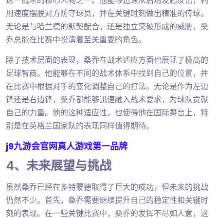
这一战术的核心人物之一。他能够迅速从后场发起反击，利
用速度摆脱对方防守球员，并在关键时刻做出精准的传球。
无论是与哈兰德的默契配合，还是独立突破形成的威胁，桑
乔总能在比赛中扮演着至关重要的角色。
除了技术层面的表现，桑乔在战术适应方面也展现了极高的
足球智商。他能够在不同的战术体系中找到自己的位置，并
在比赛中根据对手的变化调整自己的打法。无论是作为左边
锋还是右边锋，桑乔都能够迅速融入战术要求，为球队贡献
自己的力量。他的这种适应性，也使得他在国际舞台上，特
别是在英格兰国家队的表现同样值得期待。
j9九游会官网真人游戏第一品牌
4、未来展望与挑战
虽然桑乔已经在多特蒙德取得了巨大的成功，但未来的挑战
仍然不少。首先，桑乔需要继续提升自己的稳定性和关键时
刻的表现。在一些关键比赛中，桑乔的发挥不尽如人意，这