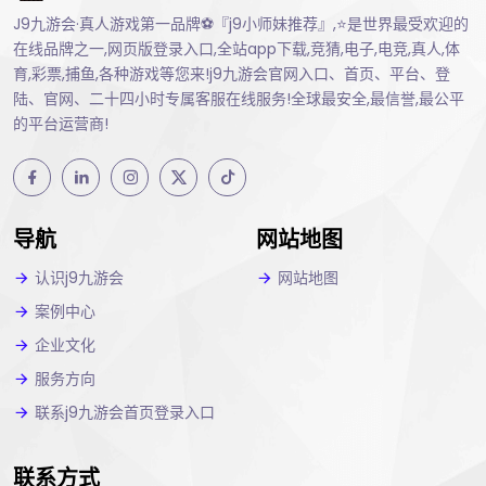
J9九游会·真人游戏第一品牌⚽️『j9小师妹推荐』,⭐️是世界最受欢迎的
在线品牌之一,网页版登录入口,全站app下载,竞猜,电子,电竞,真人,体
育,彩票,捕鱼,各种游戏等您来!j9九游会官网入口、首页、平台、登
陆、官网、二十四小时专属客服在线服务!全球最安全,最信誉,最公平
的平台运营商!
导航
网站地图
认识j9九游会
网站地图
案例中心
企业文化
服务方向
联系j9九游会首页登录入口
联系方式