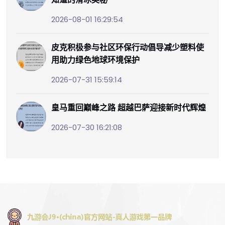
2026-08-01 16:29:54
皮克积极参与社区环保行动倡导减少塑料使
用助力绿色地球环境保护
2026-07-31 15:59:14
皇马重回巅峰之路 超越巴萨迎接新时代辉煌
2026-07-30 16:21:08