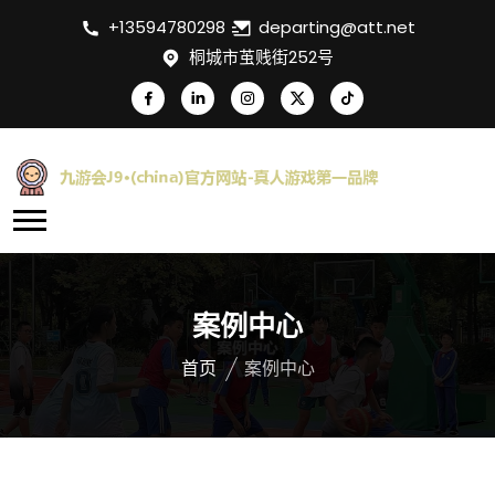
+13594780298
departing@att.net
桐城市茧贱街252号
案例中心
首页
案例中心